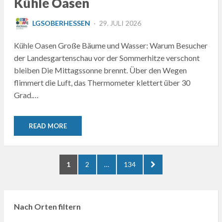
Kühle Oasen
POSTED
LGSOBERHESSEN
29. JULI 2026
ON
Kühle Oasen Große Bäume und Wasser: Warum Besucher
der Landesgartenschau vor der Sommerhitze verschont
bleiben Die Mittagssonne brennt. Über den Wegen
flimmert die Luft, das Thermometer klettert über 30
Grad.…
READ MORE
Seitennummerierung
PAGE
PAGE
PAGE
NEXT
1
2
…
134
der
PAGE
Beiträge
Nach Orten filtern