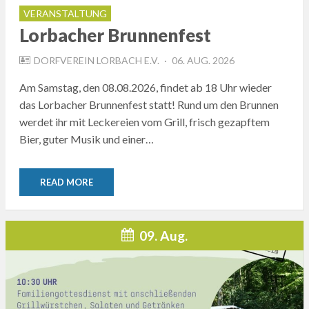
VERANSTALTUNG
Lorbacher Brunnenfest
POSTED
DORFVEREIN LORBACH E.V.
06. AUG. 2026
ON
Am Samstag, den 08.08.2026, findet ab 18 Uhr wieder
das Lorbacher Brunnenfest statt! Rund um den Brunnen
werdet ihr mit Leckereien vom Grill, frisch gezapftem
Bier, guter Musik und einer…
READ MORE
09. Aug.