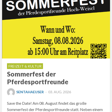
FREIZEIT & KULTUR
Sommerfest der
Pferdesportfreunde
POSTED
SENTAHAEUSER
03. AUG. 2026
ON
Save the Date! Am 08. August findet das große
Sommerfest der Pferdesportfreunde statt. Neben einem