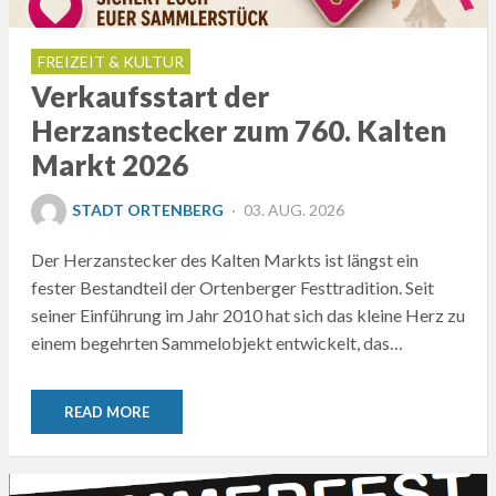
FREIZEIT & KULTUR
Verkaufsstart der
Herzanstecker zum 760. Kalten
Markt 2026
POSTED
STADT ORTENBERG
03. AUG. 2026
ON
Der Herzanstecker des Kalten Markts ist längst ein
fester Bestandteil der Ortenberger Festtradition. Seit
seiner Einführung im Jahr 2010 hat sich das kleine Herz zu
einem begehrten Sammelobjekt entwickelt, das…
READ MORE