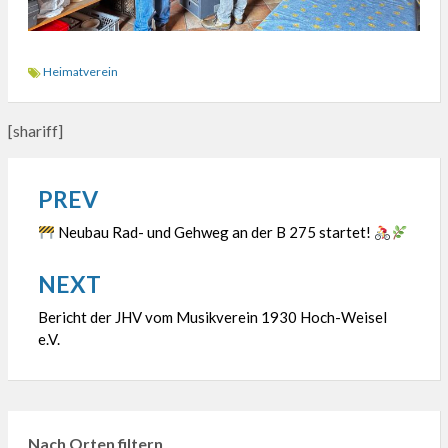
Heimatverein
[shariff]
PREV
Beitragsnavigation
Neubau Rad- und Gehweg an der B 275 startet!
NEXT
Bericht der JHV vom Musikverein 1930 Hoch-Weisel
e.V.
Nach Orten filtern