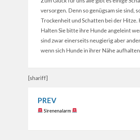
Zum Glück für uns alle gibt es einige Scha
versorgen. Denn so genügsam sie sind, so
Trockenheit und Schatten bei der Hitze. 
Halten Sie bitte ihre Hunde angeleint w
sind zwar einerseits neugierig aber ande
wenn sich Hunde in ihrer Nähe aufhalten,
[shariff]
PREV
Beitragsnavigation
Sirenenalarm