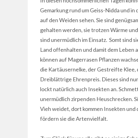
In diesen hochsommerlichen Tagen könne
Gemarkung rund um Geiss-Nidda und in d
auf den Weiden sehen. Sie sind genügsa
gehalten werden, sie trotzen Wärme und 
sind unermüdlich im Einsatz. Somt sind si
Land offenhalten und damit dem Leben a
können auf Magerrasen Pflanzen wachsen
die Kartäusernelke, der Gestreifte Klee,
Dreiblättrige Ehrenpreis. Dieses sind nur 
lockt natürlich auch Insekten an. Schmet
unermüdlich zirpenden Heuschrecken. Si
Vieh weidet, dort kommen Insekten und da
fördern sie die Artenvielfalt.