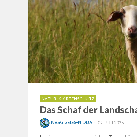
NATUR- & ARTENSCHUTZ
Das Schaf der Landsch
POSTED
NVSG GEISS-NIDDA
02. JULI 2025
ON