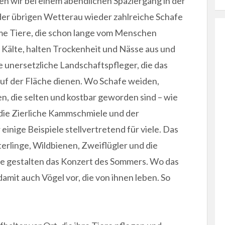
n wir bei einem abendlichen Spaziergang in der
er übrigen Wetterau wieder zahlreiche Schafe
me Tiere, die schon lange vom Menschen
Kälte, halten Trockenheit und Nässe aus und
e unersetzliche Landschaftspfleger, die das
uf der Fläche dienen. Wo Schafe weiden,
, die selten und kostbar geworden sind – wie
 die Zierliche Kammschmiele und der
einige Beispiele stellvertretend für viele. Das
terlinge, Wildbienen, Zweiflügler und die
e gestalten das Konzert des Sommers. Wo das
mit auch Vögel vor, die von ihnen leben. So