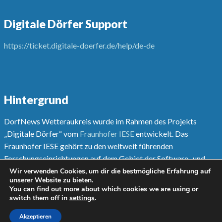
Digitale Dörfer Support
https://ticket.digitale-doerfer.de/help/de-de
Hintergrund
DorfNews Wetteraukreis wurde im Rahmen des Projekts
„Digitale Dörfer“ vom
Fraunhofer IESE
entwickelt. Das
Fraunhofer IESE gehört zu den weltweit führenden
Forschungseinrichtungen auf dem Gebiet der Software- und
Systementwicklungsmethoden.
Wir verwenden Cookies, um dir die bestmögliche Erfahrung auf
unserer Website zu bieten.
You can find out more about which cookies we are using or
Mehr unter
www.digitale-doerfer.de
switch them off in
settings
.
Akzeptieren