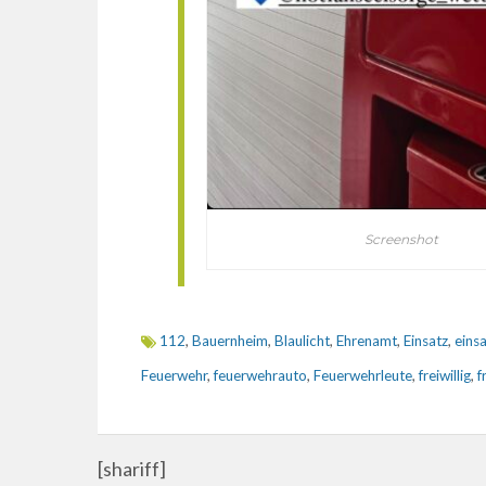
Screenshot
112
,
Bauernheim
,
Blaulicht
,
Ehrenamt
,
Einsatz
,
einsa
Feuerwehr
,
feuerwehrauto
,
Feuerwehrleute
,
freiwillig
,
f
[shariff]