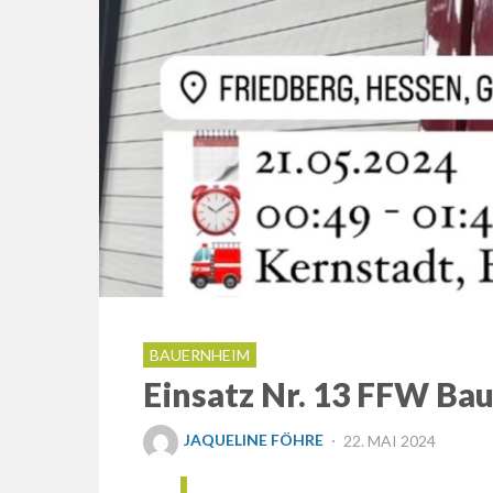
BAUERNHEIM
Einsatz Nr. 13 FFW Ba
POSTED
JAQUELINE FÖHRE
22. MAI 2024
ON