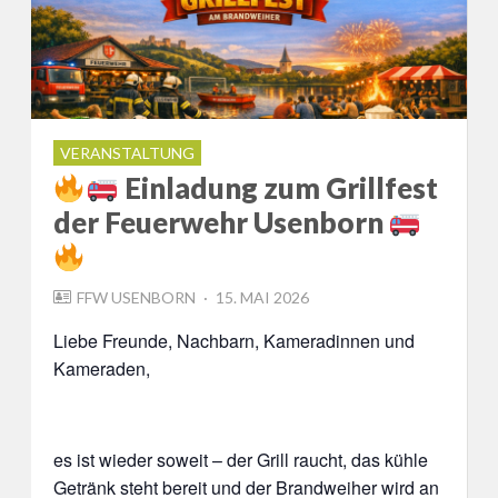
VERANSTALTUNG
Einladung zum Grillfest
der Feuerwehr Usenborn
POSTED
FFW USENBORN
15. MAI 2026
ON
Liebe Freunde, Nachbarn, Kameradinnen und
Kameraden,
es ist wieder soweit – der Grill raucht, das kühle
Getränk steht bereit und der Brandweiher wird an