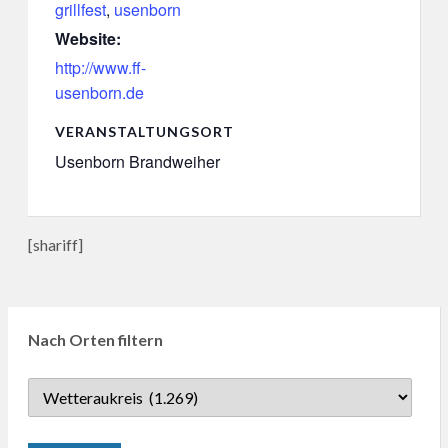
grillfest
,
usenborn
Website:
http://www.ff-
usenborn.de
VERANSTALTUNGSORT
Usenborn Brandweiher
[shariff]
Nach Orten filtern