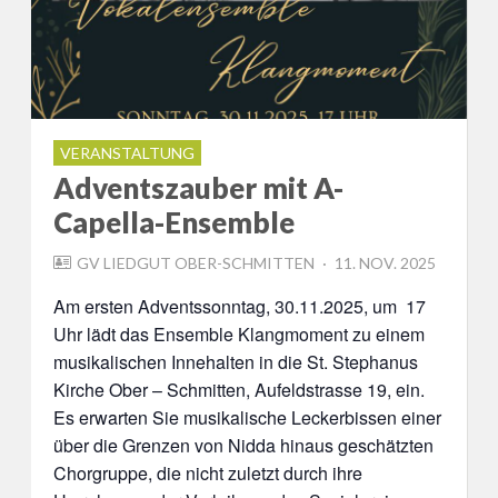
VERANSTALTUNG
Adventszauber mit A-
Capella-Ensemble
POSTED
GV LIEDGUT OBER-SCHMITTEN
11. NOV. 2025
ON
Am ersten Adventssonntag, 30.11.2025, um 17
Uhr lädt das Ensemble Klangmoment zu einem
musikalischen Innehalten in die St. Stephanus
Kirche Ober – Schmitten, Aufeldstrasse 19, ein.
Es erwarten Sie musikalische Leckerbissen einer
über die Grenzen von Nidda hinaus geschätzten
Chorgruppe, die nicht zuletzt durch ihre