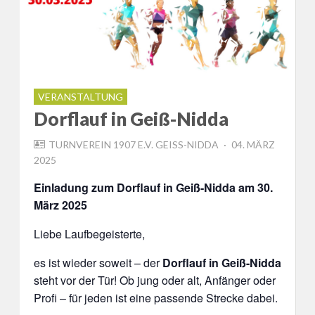
VERANSTALTUNG
Dorflauf in Geiß-Nidda
POSTED
TURNVEREIN 1907 E.V. GEISS-NIDDA
04. MÄRZ
ON
2025
Einladung zum Dorflauf in Geiß-Nidda am 30.
März 2025
Liebe Laufbegeisterte,
es ist wieder soweit – der
Dorflauf in Geiß-Nidda
steht vor der Tür! Ob jung oder alt, Anfänger oder
Profi – für jeden ist eine passende Strecke dabei.