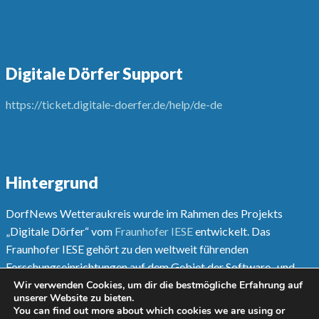
Digitale Dörfer Support
https://ticket.digitale-doerfer.de/help/de-de
Hintergrund
DorfNews Wetteraukreis wurde im Rahmen des Projekts
„Digitale Dörfer“ vom
Fraunhofer IESE
entwickelt. Das
Fraunhofer IESE gehört zu den weltweit führenden
Forschungseinrichtungen auf dem Gebiet der Software- und
Systementwicklungsmethoden.
Wir verwenden Cookies, um dir die bestmögliche Erfahrung auf
unserer Website zu bieten.
You can find out more about which cookies we are using or