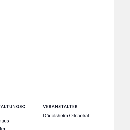
TALTUNGSO
VERANSTALTER
Düdelsheim Ortsbeirat
thaus
eim