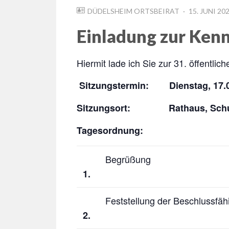
POSTED
DÜDELSHEIM ORTSBEIRAT
15. JUNI 20
ON
Einladung zur Kenn
Hiermit lade ich Sie zur 31. öffentli
Sitzungstermin:
Dienstag
,
17.
Sitzungsort:
Rathaus, Sch
Tagesordnung:
Begrüßung
1
.
Feststellung der Beschlussfähi
2
.