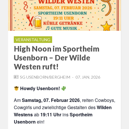
VERANSTALTUNG
High Noon im Sportheim
Usenborn – Der Wilde
Westen ruft!
POSTED
SG USENBORN/BERGHEIM
07. JAN. 2026
ON
Howdy Usenborn!
Am
Samstag, 07. Februar 2026
, reiten Cowboys,
Cowgirls und zwielichtige Gestalten des
Wilden
Westens
ab
19:11 Uhr
ins
Sportheim
Usenborn
ein!