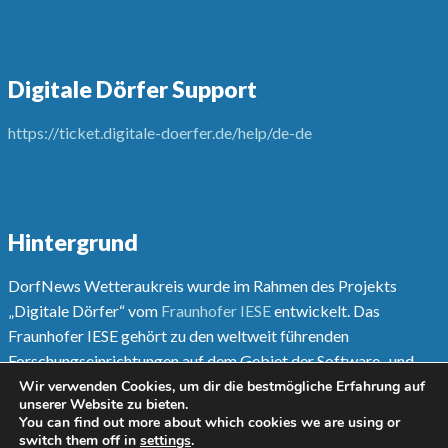
Digitale Dörfer Support
https://ticket.digitale-doerfer.de/help/de-de
Hintergrund
DorfNews Wetteraukreis wurde im Rahmen des Projekts
„Digitale Dörfer“ vom
Fraunhofer IESE
entwickelt. Das
Fraunhofer IESE gehört zu den weltweit führenden
Forschungseinrichtungen auf dem Gebiet der Software- und
Systementwicklungsmethoden.
Wir verwenden Cookies, um dir die bestmögliche Erfahrung auf
unserer Website zu bieten.
You can find out more about which cookies we are using or
Mehr unter
www.digitale-doerfer.de
switch them off in
settings
.