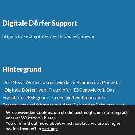
Digitale Dörfer Support
https://ticket.digitale-doerfer.de/help/de-de
Hintergrund
DorfNews Wetteraukreis wurde im Rahmen des Projekts
„Digitale Dörfer“ vom
Fraunhofer IESE
entwickelt. Das
Fraunhofer IESE gehört zu den weltweit führenden
Forschungseinrichtungen auf dem Gebiet der Software- und
Systementwicklungsmethoden.
Wir verwenden Cookies, um dir die bestmögliche Erfahrung auf
unserer Website zu bieten.
You can find out more about which cookies we are using or
Mehr unter
www.digitale-doerfer.de
switch them off in
settings
.