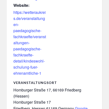
Website:
https://wetteraukrei
s.de/veranstaltung
en-
paedagogische-
fachkraefte/veranst
altungen-
paedagogische-
fachkraefte-
detail/kindeswohl-
schulung-fuer-
ehrenamtliche-1
VERANSTALTUNGSORT
Homburger Straße 17, 66169 Friedberg
(Hessen)
Homburger Straße 17
Friedberg
,
Hessen
61169
Germany
Google