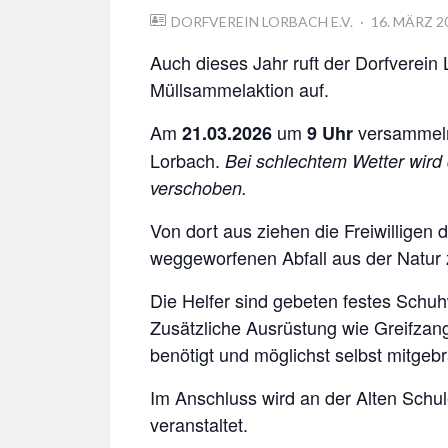
POSTED
DORFVEREIN LORBACH E.V.
16. MÄRZ 2
ON
Auch dieses Jahr ruft der Dorfverei
Müllsammelaktion auf.
Am
um
versammeln 
21.03.2026
9 Uhr
Lorbach.
Bei schlechtem Wetter wird
verschoben.
Von dort aus ziehen die Freiwilligen
weggeworfenen Abfall aus der Natur 
Die Helfer sind gebeten festes Schu
Zusätzliche Ausrüstung wie Greifzan
benötigt und möglichst selbst mitgebr
Im Anschluss wird an der Alten Schule
veranstaltet.