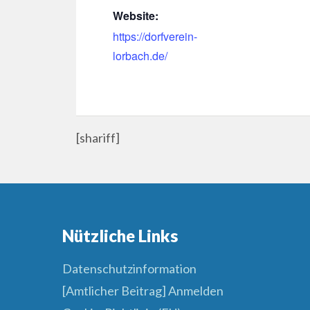
Website:
https://dorfverein-
lorbach.de/
[shariff]
Nützliche Links
Datenschutzinformation
[Amtlicher Beitrag] Anmelden