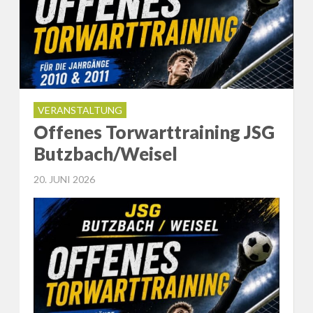
VERANSTALTUNG
Offenes Torwarttraining JSG
Butzbach/Weisel
POSTED
20. JUNI 2026
ON