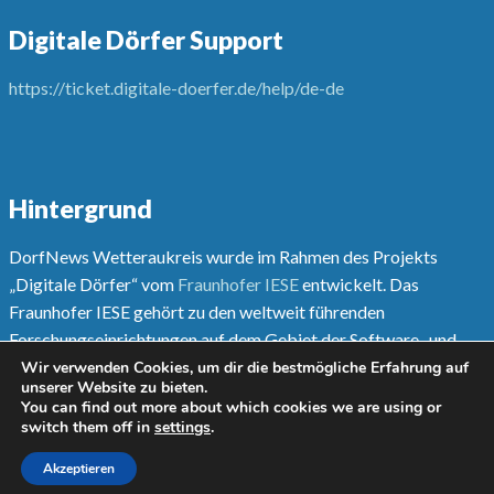
Digitale Dörfer Support
https://ticket.digitale-doerfer.de/help/de-de
Hintergrund
DorfNews Wetteraukreis wurde im Rahmen des Projekts
„Digitale Dörfer“ vom
Fraunhofer IESE
entwickelt. Das
Fraunhofer IESE gehört zu den weltweit führenden
Forschungseinrichtungen auf dem Gebiet der Software- und
Systementwicklungsmethoden.
Wir verwenden Cookies, um dir die bestmögliche Erfahrung auf
unserer Website zu bieten.
You can find out more about which cookies we are using or
Mehr unter
www.digitale-doerfer.de
switch them off in
settings
.
Akzeptieren