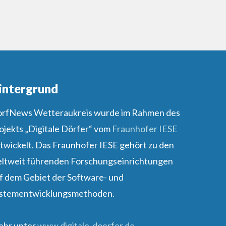
intergrund
rfNews Wetteraukreis wurde im Rahmen des
ojekts „Digitale Dörfer“ vom
Fraunhofer IESE
twickelt. Das Fraunhofer IESE gehört zu den
ltweit führenden Forschungseinrichtungen
f dem Gebiet der Software- und
stementwicklungsmethoden.
hr unter
www.digitale-doerfer.de