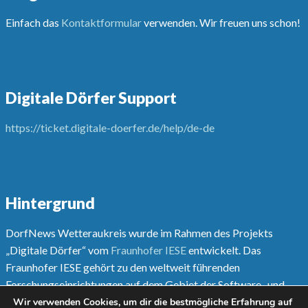
Einfach das
Kontaktformular
verwenden. Wir freuen uns schon!
Digitale Dörfer Support
https://ticket.digitale-doerfer.de/help/de-de
Hintergrund
DorfNews Wetteraukreis wurde im Rahmen des Projekts
„Digitale Dörfer“ vom
Fraunhofer IESE
entwickelt. Das
Fraunhofer IESE gehört zu den weltweit führenden
Forschungseinrichtungen auf dem Gebiet der Software- und
Systementwicklungsmethoden.
Wir verwenden Cookies, um dir die bestmögliche Erfahrung auf