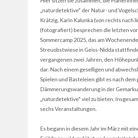
Hier sitzen sie zusammen, die Planerinn
„naturdetektive“ der Natur- und Vogelsc
Krätzig, Karin Kalunka (von rechts nach 
(fotografiert) besprechen die letzten v
Sommercamp 2025, das am Wochenende vom
Streuobstwiese in Geiss-Nidda stattfinden 
vergangenen zwei Jahren, den Höhepunkt
dar. Nach einem geselligen und abwechs
Spielen und Basteleien gibt es nach de
Dämmerungswanderung in der Gemarkung
„naturdetektive“ viel zu bieten. Insgesamt
sechs Veranstaltungen.
Es begann in diesem Jahr im März mit ei