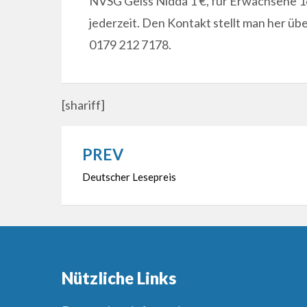
NVSG Geiss Nidda 1 €, für Erwachsene 1
jederzeit. Den Kontakt stellt man her üb
0179 212 7178.
[shariff]
PREV
Beitragsnavigation
Deutscher Lesepreis
Nützliche Links