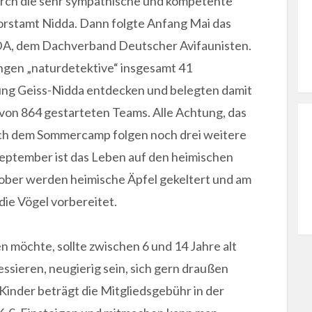
urch die sehr sympathische und kompetente
orstamt Nidda. Dann folgte Anfang Mai das
DDA, dem Dachverband Deutscher Avifaunisten.
ngen „naturdetektive“ insgesamt 41
ung Geiss-Nidda entdecken und belegten damit
von 864 gestarteten Teams. Alle Achtung, das
Nach dem Sommercamp folgen noch drei weitere
September ist das Leben auf den heimischen
ober werden heimische Äpfel gekeltert und am
die Vögel vorbereitet.
 möchte, sollte zwischen 6 und 14 Jahre alt
ressieren, neugierig sein, sich gern draußen
Kinder beträgt die Mitgliedsgebühr in der