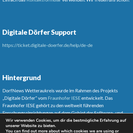
Digitale Dörfer Support
https://ticket.digitale-doerfer.de/help/de-de
Hintergrund
DorfNews Wetteraukreis wurde im Rahmen des Projekts
„Digitale Dörfer“ vom
Fraunhofer IESE
entwickelt. Das
Fraunhofer IESE gehört zu den weltweit führenden
Forschungseinrichtungen auf dem Gebiet der Software- und
Systementwicklungsmethoden.
Wir verwenden Cookies, um dir die bestmögliche Erfahrung auf
unserer Website zu bieten.
You can find out more about which cookies we are using or