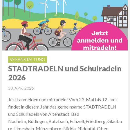
VERANSTALTUNG
STADTRADELN und Schulradeln
2026
POSTED
30. APR. 2026
ON
Jetzt anmelden und mitradeln! Vom 23. Mai bis 12. Juni
findet in diesem Jahr das gemeinsame STADTRADELN
und Schulradeln von Altenstadt, Bad
Nauheim, Büdingen, Butzbach, Echzell, Friedberg, Glaubu
rg, Limeshain, Münzenberg, Nidda, Niddatal, Ober-