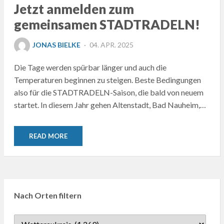
Jetzt anmelden zum
gemeinsamen STADTRADELN!
POSTED
JONAS BIELKE
04. APR. 2025
ON
Die Tage werden spürbar länger und auch die
Temperaturen beginnen zu steigen. Beste Bedingungen
also für die STADTRADELN-Saison, die bald von neuem
startet. In diesem Jahr gehen Altenstadt, Bad Nauheim,…
READ MORE
Nach Orten filtern