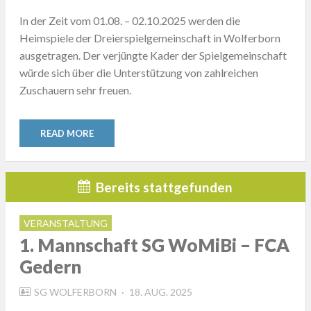
ON
In der Zeit vom 01.08. – 02.10.2025 werden die
Heimspiele der Dreierspielgemeinschaft in Wolferborn
ausgetragen. Der verjüngte Kader der Spielgemeinschaft
würde sich über die Unterstützung von zahlreichen
Zuschauern sehr freuen.
READ MORE
Bereits stattgefunden
VERANSTALTUNG
1. Mannschaft SG WoMiBi – FCA
Gedern
POSTED
SG WOLFERBORN
18. AUG. 2025
ON