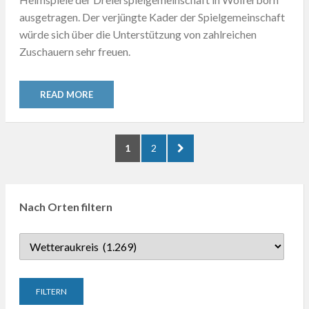
ausgetragen. Der verjüngte Kader der Spielgemeinschaft
würde sich über die Unterstützung von zahlreichen
Zuschauern sehr freuen.
READ MORE
Seitennummerierung
PAGE
PAGE
NEXT
1
2
der
PAGE
Beiträge
Nach Orten filtern