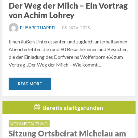
Der Weg der Milch – Ein Vortrag
von Achim Lohrey
POSTED
ELISABETHAPPEL
08. NOV. 2025
ON
Einen äußerst interessanten und zugleich unterhaltsamen
Abend erlebten die rund 90 Besucherinnen und Besucher,
die der Einladung des Dorfvereins Wolferborn e.V. zum
Vortrag „Der Weg der Milch – Wie kommt…
READ MORE
Bereits stattgefunden
VERANSTALTUNG
Sitzung Ortsbeirat Michelau am