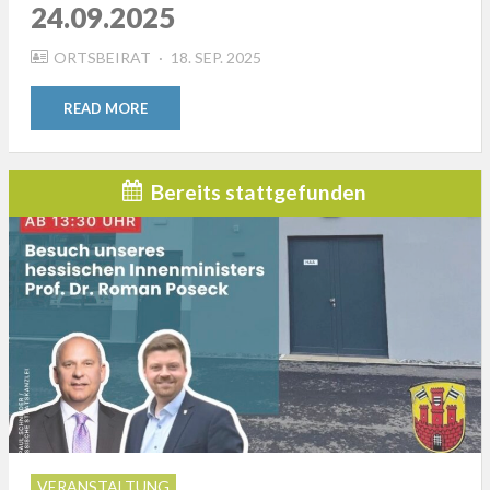
24.09.2025
POSTED
ORTSBEIRAT
18. SEP. 2025
ON
READ MORE
Bereits stattgefunden
VERANSTALTUNG