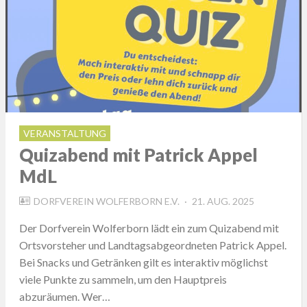
VERANSTALTUNG
Quizabend mit Patrick Appel
MdL
POSTED
DORFVEREIN WOLFERBORN E.V.
21. AUG. 2025
ON
Der Dorfverein Wolferborn lädt ein zum Quizabend mit
Ortsvorsteher und Landtagsabgeordneten Patrick Appel.
Bei Snacks und Getränken gilt es interaktiv möglichst
viele Punkte zu sammeln, um den Hauptpreis
abzuräumen. Wer…