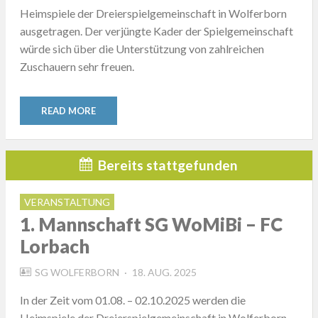
Heimspiele der Dreierspielgemeinschaft in Wolferborn
ausgetragen. Der verjüngte Kader der Spielgemeinschaft
würde sich über die Unterstützung von zahlreichen
Zuschauern sehr freuen.
READ MORE
Bereits stattgefunden
VERANSTALTUNG
1. Mannschaft SG WoMiBi – FC
Lorbach
POSTED
SG WOLFERBORN
18. AUG. 2025
ON
In der Zeit vom 01.08. – 02.10.2025 werden die
Heimspiele der Dreierspielgemeinschaft in Wolferborn