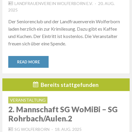
POSTED
LANDFRAUENVEREIN WOLFERBORN E.V.
20. AUG.
ON
2025
Der Seniorenclub und der Landfrauenverein Wolferborn
laden herzlich ein zur Krimilesung. Dazu gibt es Kaffee
und Kuchen. Der Eintritt ist kostenlos. Die Veranstalter
freuen sich über eine Spende.
READ MORE
Bereits stattgefunden
VERANSTALTUNG
2. Mannschaft SG WoMiBi – SG
Rohrbach/Aulen.2
POSTED
SG WOLFERBORN
18. AUG. 2025