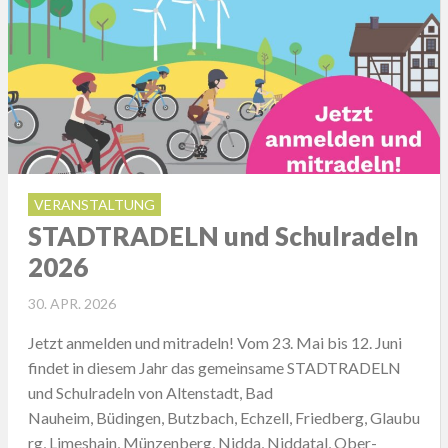
VERANSTALTUNG
STADTRADELN und Schulradeln
2026
POSTED
30. APR. 2026
ON
Jetzt anmelden und mitradeln! Vom 23. Mai bis 12. Juni
findet in diesem Jahr das gemeinsame STADTRADELN
und Schulradeln von Altenstadt, Bad
Nauheim, Büdingen, Butzbach, Echzell, Friedberg, Glaubu
rg, Limeshain, Münzenberg, Nidda, Niddatal, Ober-