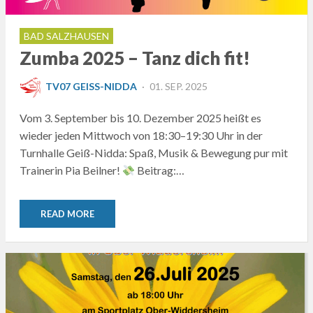
BAD SALZHAUSEN
Zumba 2025 – Tanz dich fit!
POSTED
TV07 GEISS-NIDDA
01. SEP. 2025
ON
Vom 3. September bis 10. Dezember 2025 heißt es
wieder jeden Mittwoch von 18:30–19:30 Uhr in der
Turnhalle Geiß-Nidda: Spaß, Musik & Bewegung pur mit
Trainerin Pia Beilner!
Beitrag:…
READ MORE