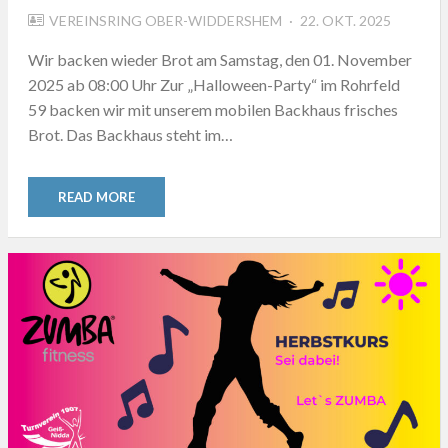
POSTED
VEREINSRING OBER-WIDDERSHEM
22. OKT. 2025
ON
Wir backen wieder Brot am Samstag, den 01. November
2025 ab 08:00 Uhr Zur „Halloween-Party“ im Rohrfeld
59 backen wir mit unserem mobilen Backhaus frisches
Brot. Das Backhaus steht im…
READ MORE