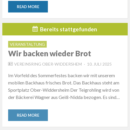
READ MORE
Bereits stattgefunden
VERANSTALTUNG
Wir backen wieder Brot
POSTED
VEREINSRING OBER-WIDDERSHEM
10. JULI 2025
ON
Im Vorfeld des Sommerfestes backen wir mit unserem
mobilen Backhaus frisches Brot. Das Backhaus steht am
Sportplatz Ober-Widdersheim Der Teigrohling wird von
der Bäckerei Wagner aus Geiß-Nidda bezogen. Es sind…
READ MORE