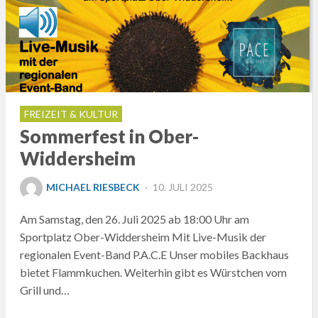
FREIZEIT & KULTUR
Sommerfest in Ober-
Widdersheim
POSTED
MICHAEL RIESBECK
10. JULI 2025
ON
Am Samstag, den 26. Juli 2025 ab 18:00 Uhr am
Sportplatz Ober-Widdersheim Mit Live-Musik der
regionalen Event-Band P.A.C.E Unser mobiles Backhaus
bietet Flammkuchen. Weiterhin gibt es Würstchen vom
Grill und…