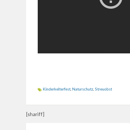
Kinderkelterfest
,
Naturschutz
,
Streuobst
[shariff]