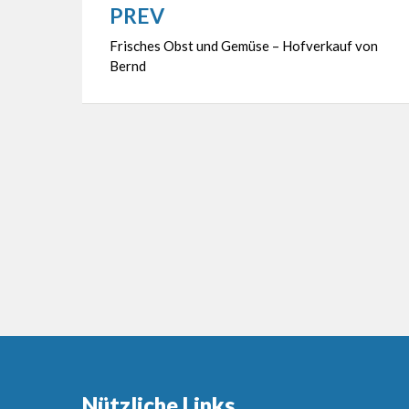
PREV
Beitragsnavigation
Frisches Obst und Gemüse – Hofverkauf von
Bernd
Nützliche Links