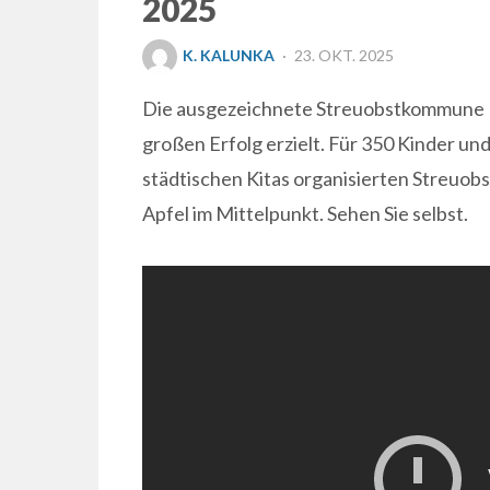
2025
POSTED
K. KALUNKA
23. OKT. 2025
ON
Die ausgezeichnete Streuobstkommune Ni
großen Erfolg erzielt. Für 350 Kinder u
städtischen Kitas organisierten Streuob
Apfel im Mittelpunkt. Sehen Sie selbst.