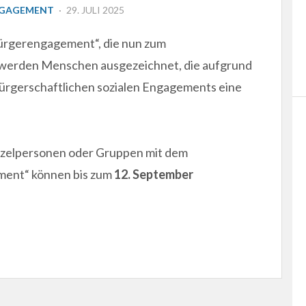
POSTED
NGAGEMENT
29. JULI 2025
ON
ürgerengagement“, die nun zum
 werden Menschen ausgezeichnet, die aufgrund
ürgerschaftlichen sozialen Engagements eine
zelpersonen oder Gruppen mit dem
ment“ können bis zum
12. September