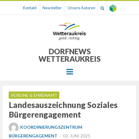
Kontakt
Newsletter
Unsere Autoren
DORFNEWS
WETTERAUKREIS
Menu
VEREINE & EHRENAMT
Landesauszeichnung Soziales
Bürgerengagement
KOORDINIERUNGSZENTRUM
POSTED
BÜRGERENGAGEMENT
03. JUNI 2025