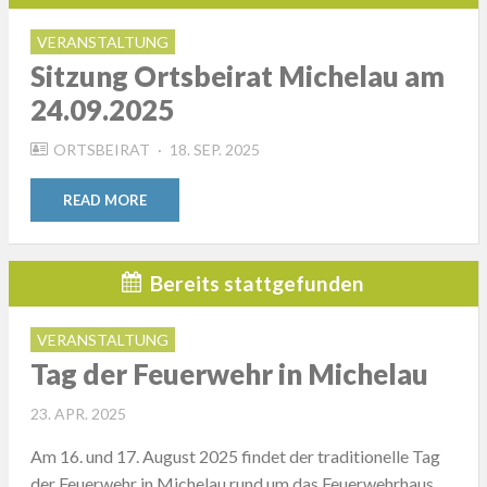
VERANSTALTUNG
Sitzung Ortsbeirat Michelau am
24.09.2025
POSTED
ORTSBEIRAT
18. SEP. 2025
ON
READ MORE
Bereits stattgefunden
VERANSTALTUNG
Tag der Feuerwehr in Michelau
POSTED
23. APR. 2025
ON
Am 16. und 17. August 2025 findet der traditionelle Tag
der Feuerwehr in Michelau rund um das Feuerwehrhaus