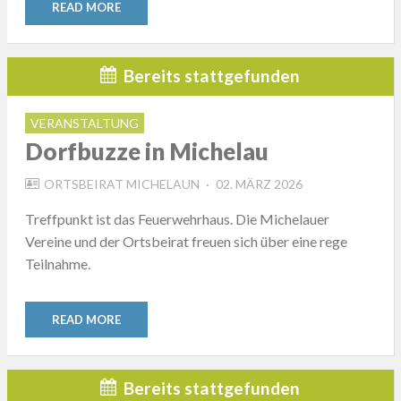
READ MORE
Bereits stattgefunden
VERANSTALTUNG
Dorfbuzze in Michelau
POSTED
ORTSBEIRAT MICHELAUN
02. MÄRZ 2026
ON
Treffpunkt ist das Feuerwehrhaus. Die Michelauer
Vereine und der Ortsbeirat freuen sich über eine rege
Teilnahme.
READ MORE
Bereits stattgefunden