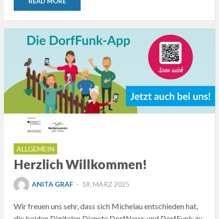
READ MORE
ALLGEMEIN
Herzlich Willkommen!
POSTED
ANITA GRAF
18. MÄRZ 2025
ON
Wir freuen uns sehr, dass sich Michelau entschieden hat,
die beiden Digitalen Dienste DorfNews und DorfFunk zu