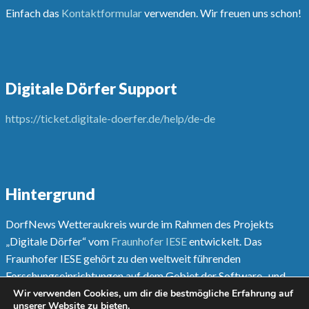
Einfach das
Kontaktformular
verwenden. Wir freuen uns schon!
Digitale Dörfer Support
https://ticket.digitale-doerfer.de/help/de-de
Hintergrund
DorfNews Wetteraukreis wurde im Rahmen des Projekts
„Digitale Dörfer“ vom
Fraunhofer IESE
entwickelt. Das
Fraunhofer IESE gehört zu den weltweit führenden
Forschungseinrichtungen auf dem Gebiet der Software- und
Systementwicklungsmethoden.
Wir verwenden Cookies, um dir die bestmögliche Erfahrung auf
unserer Website zu bieten.