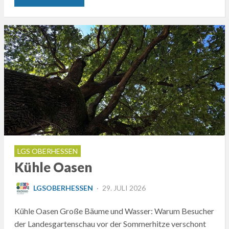
LGS OBERHESSEN
Kühle Oasen
POSTED
LGSOBERHESSEN
29. JULI 2026
ON
Kühle Oasen Große Bäume und Wasser: Warum Besucher
der Landesgartenschau vor der Sommerhitze verschont