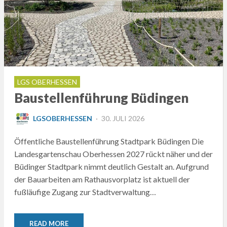
LGS OBERHESSEN
Baustellenführung Büdingen
POSTED
LGSOBERHESSEN
30. JULI 2026
ON
Öffentliche Baustellenführung Stadtpark Büdingen Die
Landesgartenschau Oberhessen 2027 rückt näher und der
Büdinger Stadtpark nimmt deutlich Gestalt an. Aufgrund
der Bauarbeiten am Rathausvorplatz ist aktuell der
fußläufige Zugang zur Stadtverwaltung…
READ MORE