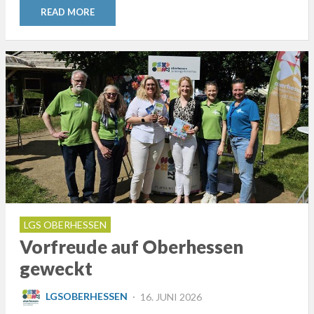
READ MORE
LGS OBERHESSEN
Vorfreude auf Oberhessen
geweckt
POSTED
LGSOBERHESSEN
16. JUNI 2026
ON