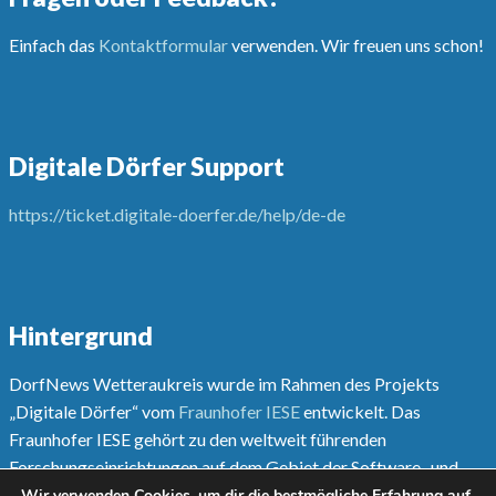
Einfach das
Kontaktformular
verwenden. Wir freuen uns schon!
Digitale Dörfer Support
https://ticket.digitale-doerfer.de/help/de-de
Hintergrund
DorfNews Wetteraukreis wurde im Rahmen des Projekts
„Digitale Dörfer“ vom
Fraunhofer IESE
entwickelt. Das
Fraunhofer IESE gehört zu den weltweit führenden
Forschungseinrichtungen auf dem Gebiet der Software- und
Systementwicklungsmethoden.
Wir verwenden Cookies, um dir die bestmögliche Erfahrung auf