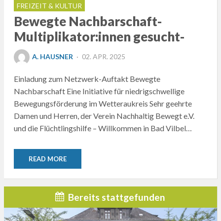
FREIZEIT & KULTUR
Bewegte Nachbarschaft-
Multiplikator:innen gesucht-
POSTED
A. HAUSNER
02. APR. 2025
ON
Einladung zum Netzwerk-Auftakt Bewegte
Nachbarschaft Eine Initiative für niedrigschwellige
Bewegungsförderung im Wetteraukreis Sehr geehrte
Damen und Herren, der Verein Nachhaltig Bewegt e.V.
und die Flüchtlingshilfe – Willkommen in Bad Vilbel…
READ MORE
Bereits stattgefunden