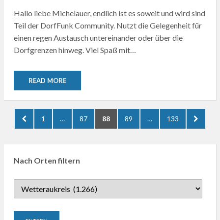
Hallo liebe Michelauer, endlich ist es soweit und wird sind
Teil der DorfFunk Community. Nutzt die Gelegenheit für
einen regen Austausch untereinander oder über die
Dorfgrenzen hinweg. Viel Spaß mit…
READ MORE
Seitennummerierung
PREVIOUS
PAGE
PAGE
PAGE
PAGE
PAGE
NEXT
1
…
87
88
89
…
133
der
PAGE
PAGE
Beiträge
Nach Orten filtern