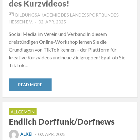
des Kurzvideos!
BILDUNGSAKADEMIE DES LANDESSPORTBUNDES
POSTED
HESSEN E.V.
02. APR. 2025
ON
Social Media im Verein und Verband In diesem
dreistündigen Online-Workshop lernen Sie die
Grundlagen von TikTok kennen – der Plattform für
kreative Kurzvideos und neue Zielgruppen! Egal, ob Sie
TikTok…
READ MORE
ALLGEMEIN
Endlich Dorffunk/Dorfnews
POSTED
ALKEI
02. APR. 2025
ON