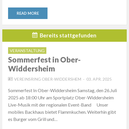
READ MORE
Bereits stattgefunden
VERANSTALTUNG
Sommerfest in Ober-
Widdersheim
POSTED
VEREINSRING OBER-WIDDERSHEM
03. APR. 2025
ON
Sommerfest In Ober-Widdersheim Samstag, den 26.Juli
2025 ab 18:00 Uhr am Sportplatz Ober-Widdersheim
Live-Musik mit der regionalen Event-Band Unser
mobiles Backhaus bietet Flammkuchen. Weiterhin gibt
es Burger vom Grill und…