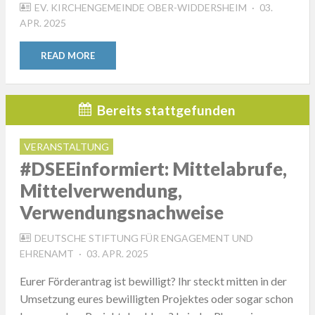
POSTED
EV. KIRCHENGEMEINDE OBER-WIDDERSHEIM
03.
ON
APR. 2025
READ MORE
Bereits stattgefunden
VERANSTALTUNG
#DSEEinformiert: Mittelabrufe,
Mittelverwendung,
Verwendungsnachweise
DEUTSCHE STIFTUNG FÜR ENGAGEMENT UND
POSTED
EHRENAMT
03. APR. 2025
ON
Eurer Förderantrag ist bewilligt? Ihr steckt mitten in der
Umsetzung eures bewilligten Projektes oder sogar schon