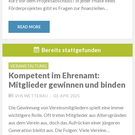
kurz vor dem Projektabschluss? In jeder Phase eines
Förderprojektes gibt es Fragen zur finanziellen…
READ MORE
Bereits stattgefunden
VERANSTALTUNG
Kompetent im Ehrenamt:
Mitglieder gewinnen und binden
POSTED
VHS WETTERAU
03. APR. 2025
ON
Die Gewinnung von Vereinsmitgliedern spielt eine immer
wichtigere Rolle. Oft treten Mitglieder aus Altersgründen
aus dem Verein aus, doch das Aufrücken einer jüngeren
Generation bleibt aus. Die Folgen: Viele Vereine…