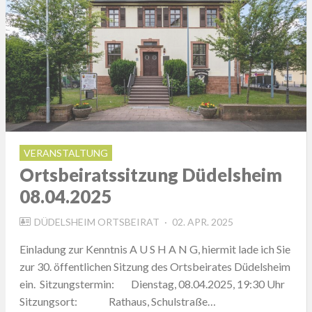
VERANSTALTUNG
Ortsbeiratssitzung Düdelsheim
08.04.2025
POSTED
DÜDELSHEIM ORTSBEIRAT
02. APR. 2025
ON
Einladung zur Kenntnis A U S H A N G, hiermit lade ich Sie
zur 30. öffentlichen Sitzung des Ortsbeirates Düdelsheim
ein. Sitzungstermin: Dienstag, 08.04.2025, 19:30 Uhr
Sitzungsort: Rathaus, Schulstraße…