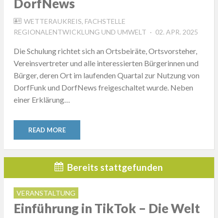
DorfNews
WETTERAUKREIS, FACHSTELLE
POSTED
REGIONALENTWICKLUNG UND UMWELT
02. APR. 2025
ON
Die Schulung richtet sich an Ortsbeiräte, Ortsvorsteher,
Vereinsvertreter und alle interessierten Bürgerinnen und
Bürger, deren Ort im laufenden Quartal zur Nutzung von
DorfFunk und DorfNews freigeschaltet wurde. Neben
einer Erklärung…
READ MORE
Bereits stattgefunden
VERANSTALTUNG
Einführung in TikTok – Die Welt