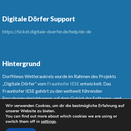
Digitale Dörfer Support
https://ticket.digitale-doerfer.de/help/de-de
Hintergrund
DorfNews Wetteraukreis wurde im Rahmen des Projekts
„Digitale Dörfer“ vom
Fraunhofer IESE
entwickelt. Das
Fraunhofer IESE gehört zu den weltweit führenden
Forschungseinrichtungen auf dem Gebiet der Software- und
Systementwicklungsmethoden.
Wir verwenden Cookies, um dir die bestmögliche Erfahrung auf
unserer Website zu bieten.
You can find out more about which cookies we are using or
Mehr unter
www.digitale-doerfer.de
switch them off in
settings
.