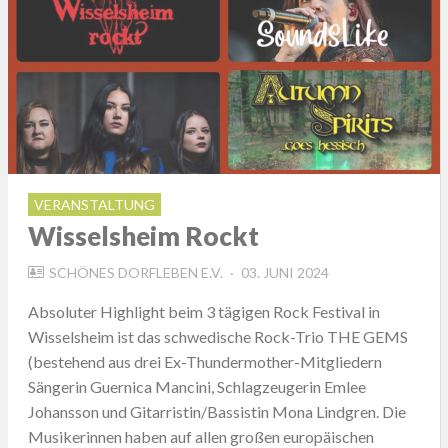
VERANSTALTUNG
Wisselsheim Rockt
POSTED
SCHÖNES DORFLEBEN E.V.
03. JUNI 2024
ON
Absoluter Highlight beim 3 tägigen Rock Festival in
Wisselsheim ist das schwedische Rock-Trio THE GEMS
(bestehend aus drei Ex-Thundermother-Mitgliedern
Sängerin Guernica Mancini, Schlagzeugerin Emlee
Johansson und Gitarristin/Bassistin Mona Lindgren. Die
Musikerinnen haben auf allen großen europäischen