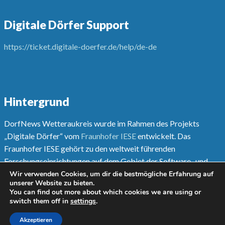
Digitale Dörfer Support
https://ticket.digitale-doerfer.de/help/de-de
Hintergrund
DorfNews Wetteraukreis wurde im Rahmen des Projekts
„Digitale Dörfer“ vom
Fraunhofer IESE
entwickelt. Das
Fraunhofer IESE gehört zu den weltweit führenden
Forschungseinrichtungen auf dem Gebiet der Software- und
Systementwicklungsmethoden.
Wir verwenden Cookies, um dir die bestmögliche Erfahrung auf
unserer Website zu bieten.
You can find out more about which cookies we are using or
Mehr unter
www.digitale-doerfer.de
switch them off in
settings
.
Akzeptieren