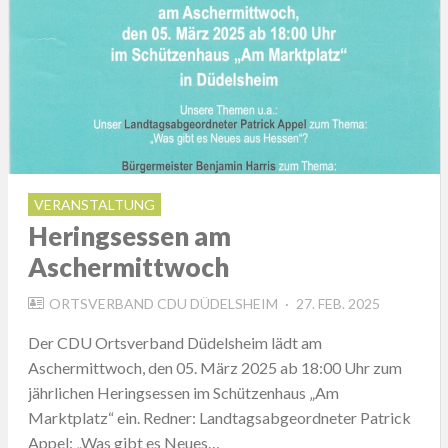
VERANSTALTUNG
Heringsessen am
Aschermittwoch
POSTED
ORTSVERBAND CDU DÜDELSHEIM
27. FEB. 2025
ON
Der CDU Ortsverband Düdelsheim lädt am
Aschermittwoch, den 05. März 2025 ab 18:00 Uhr zum
jährlichen Heringsessen im Schützenhaus „Am
Marktplatz“ ein. Redner: Landtagsabgeordneter Patrick
Appel: „Was gibt es Neues…