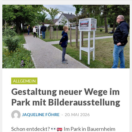
ALLGEMEIN
Gestaltung neuer Wege im
Park mit Bilderausstellung
POSTED
JAQUELINE FÖHRE
20. MAI 2026
ON
Schon entdeckt?
Im Park in Bauernheim