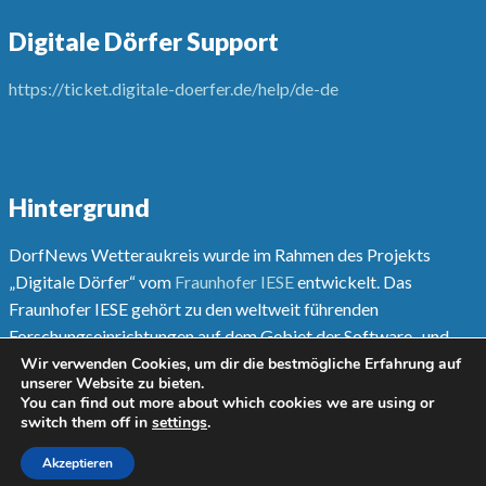
Digitale Dörfer Support
https://ticket.digitale-doerfer.de/help/de-de
Hintergrund
DorfNews Wetteraukreis wurde im Rahmen des Projekts
„Digitale Dörfer“ vom
Fraunhofer IESE
entwickelt. Das
Fraunhofer IESE gehört zu den weltweit führenden
Forschungseinrichtungen auf dem Gebiet der Software- und
Systementwicklungsmethoden.
Wir verwenden Cookies, um dir die bestmögliche Erfahrung auf
unserer Website zu bieten.
You can find out more about which cookies we are using or
Mehr unter
www.digitale-doerfer.de
switch them off in
settings
.
Akzeptieren