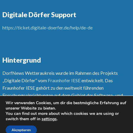
Digitale Dörfer Support
https://ticket.digitale-doerfer.de/help/de-de
Hintergrund
DorfNews Wetteraukreis wurde im Rahmen des Projekts
„Digitale Dörfer“ vom
Fraunhofer IESE
entwickelt. Das
Fraunhofer IESE gehört zu den weltweit führenden
Forschungseinrichtungen auf dem Gebiet der Software- und
Systementwicklungsmethoden.
Wir verwenden Cookies, um dir die bestmögliche Erfahrung auf
unserer Website zu bieten.
You can find out more about which cookies we are using or
Mehr unter
www.digitale-doerfer.de
switch them off in
settings
.
Akzeptieren