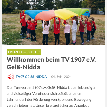
FREIZEIT & KULTUR
Willkommen beim TV 1907 e.V.
Geiß-Nidda
POSTED
TV07 GEISS-NIDDA
04. JAN. 2024
ON
Der Turnverein 1907 e.V. Geiß-Nidda ist ein lebendiger
und vielseitiger Verein, der sich seit über einem
Jahrhundert der Förderung von Sport und Bewegung
verschrieben hat. Unser breitgefächertes Angebot