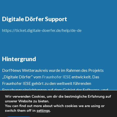
Digitale Dörfer Support
https://ticket.digitale-doerfer.de/help/de-de
Hintergrund
DorfNews Wetteraukreis wurde im Rahmen des Projekts
„Digitale Dörfer“ vom
Fraunhofer IESE
entwickelt. Das
Fraunhofer IESE gehört zu den weltweit führenden
Forschungseinrichtungen auf dem Gebiet der Software- und
Systementwicklungsmethoden.
Wir verwenden Cookies, um dir die bestmögliche Erfahrung auf
unserer Website zu bieten.
You can find out more about which cookies we are using or
Mehr unter
www.digitale-doerfer.de
switch them off in
settings
.