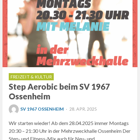
FREIZEIT & KULTUR
Step Aerobic beim SV 1967
Ossenheim
POSTED
SV 1967 OSSENHEIM
28. APR. 2025
ON
Wir starten wieder! Ab dem 28.04.2025 immer Montags
20:30 – 21:30 Uhr in der Mehrzweckhalle Ossenheim Der
Step- und Fitness-Mix auch für Neu- und