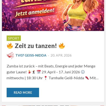
SPORT
Zeit zu tanzen!
POSTED
TV07 GEISS-NIDDA
20. APR. 2026
ON
Zumba ist zurück – mit Beats, Energie und jeder Menge
guter Laune!
29. April – 17. Juni 2026
mittwochs | 18:30 Uhr
Turnhalle Geiß-Nidda
Mit…
READ MORE