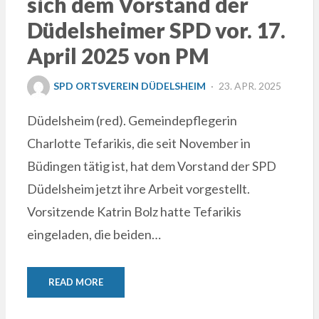
sich dem Vorstand der
Düdelsheimer SPD vor. 17.
April 2025 von PM
POSTED
SPD ORTSVEREIN DÜDELSHEIM
23. APR. 2025
ON
Düdelsheim (red). Gemeindepflegerin
Charlotte Tefarikis, die seit November in
Büdingen tätig ist, hat dem Vorstand der SPD
Düdelsheim jetzt ihre Arbeit vorgestellt.
Vorsitzende Katrin Bolz hatte Tefarikis
eingeladen, die beiden…
READ MORE