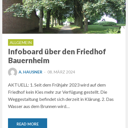
ALLGEMEIN
Infoboard über den Friedhof
Bauernheim
POSTED
A. HAUSNER
08. MÄRZ 2024
ON
AKTUELL: 1. Seit dem Frühjahr 2023 wird auf dem
Friedhof kein Kies mehr zur Verfügung gestellt. Die
Weggestaltung befindet sich derzeit in Klärung. 2. Das
Wasser aus dem Brunnen wird…
READ MORE