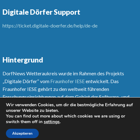
Digitale Dörfer Support
https://ticket.digitale-doerfer.de/help/de-de
Hintergrund
DorfNews Wetteraukreis wurde im Rahmen des Projekts
„Digitale Dörfer“ vom
Fraunhofer IESE
entwickelt. Das
Fraunhofer IESE gehört zu den weltweit führenden
Forschungseinrichtungen auf dem Gebiet der Software- und
Systementwicklungsmethoden.
Wir verwenden Cookies, um dir die bestmögliche Erfahrung auf
unserer Website zu bieten.
You can find out more about which cookies we are using or
Mehr unter
www.digitale-doerfer.de
switch them off in
settings
.
Akzeptieren