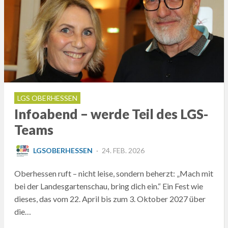
LGS OBERHESSEN
Infoabend – werde Teil des LGS-
Teams
POSTED
LGSOBERHESSEN
24. FEB. 2026
ON
Oberhessen ruft – nicht leise, sondern beherzt: „Mach mit
bei der Landesgartenschau, bring dich ein.“ Ein Fest wie
dieses, das vom 22. April bis zum 3. Oktober 2027 über
die…