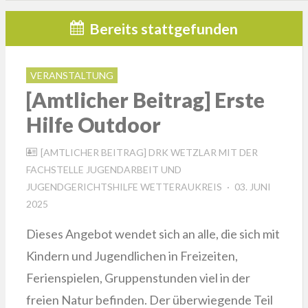
Bereits stattgefunden
VERANSTALTUNG
[Amtlicher Beitrag] Erste
Hilfe Outdoor
[AMTLICHER BEITRAG] DRK WETZLAR MIT DER
FACHSTELLE JUGENDARBEIT UND
POSTED
JUGENDGERICHTSHILFE WETTERAUKREIS
03. JUNI
ON
2025
Dieses Angebot wendet sich an alle, die sich mit
Kindern und Jugendlichen in Freizeiten,
Ferienspielen, Gruppenstunden viel in der
freien Natur befinden. Der überwiegende Teil