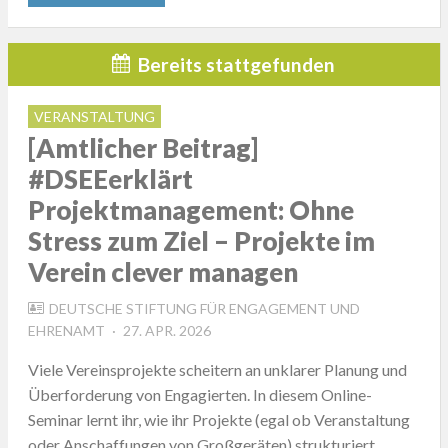
Bereits stattgefunden
VERANSTALTUNG
[Amtlicher Beitrag]
#DSEEerklärt
Projektmanagement: Ohne
Stress zum Ziel – Projekte im
Verein clever managen
DEUTSCHE STIFTUNG FÜR ENGAGEMENT UND
POSTED
EHRENAMT
27. APR. 2026
ON
Viele Vereinsprojekte scheitern an unklarer Planung und
Überforderung von Engagierten. In diesem Online-
Seminar lernt ihr, wie ihr Projekte (egal ob Veranstaltung
oder Anschaffungen von Großgeräten) strukturiert,