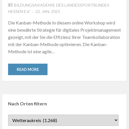
BILDUNGSAKADEMIE DES LANDESSPORTBUNDES
POSTED
HESSEN E.V.
22. JAN. 2025
ON
Die Kanban-Methode In diesem online Workshop wird
eine bewährte Strategie für digitales Projektmanagement
gezeigt, mit der Sie die Effizienz Ihrer Teamkollaboration
mit der Kanban-Methode optimieren. Die Kanban-
Methode ist eine agile…
READ MORE
Nach Orten filtern