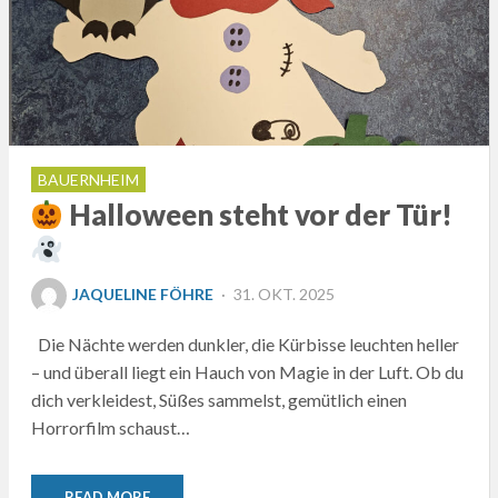
BAUERNHEIM
Halloween steht vor der Tür!
POSTED
JAQUELINE FÖHRE
31. OKT. 2025
ON
Die Nächte werden dunkler, die Kürbisse leuchten heller
– und überall liegt ein Hauch von Magie in der Luft. Ob du
dich verkleidest, Süßes sammelst, gemütlich einen
Horrorfilm schaust…
READ MORE