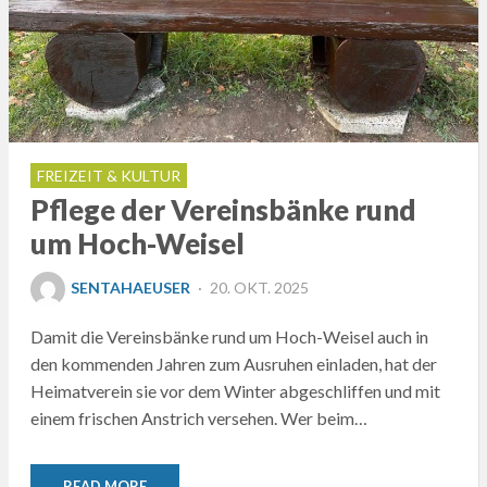
FREIZEIT & KULTUR
Pflege der Vereinsbänke rund
um Hoch-Weisel
POSTED
SENTAHAEUSER
20. OKT. 2025
ON
Damit die Vereinsbänke rund um Hoch-Weisel auch in
den kommenden Jahren zum Ausruhen einladen, hat der
Heimatverein sie vor dem Winter abgeschliffen und mit
einem frischen Anstrich versehen. Wer beim…
READ MORE