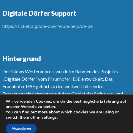
Digitale Dörfer Support
https://ticket.digitale-doerfer.de/help/de-de
Hintergrund
DorfNews Wetteraukreis wurde im Rahmen des Projekts
„Digitale Dörfer“ vom
Fraunhofer IESE
entwickelt. Das
Fraunhofer IESE gehört zu den weltweit führenden
Forschungseinrichtungen auf dem Gebiet der Software- und
Systementwicklungsmethoden.
Wir verwenden Cookies, um dir die bestmögliche Erfahrung auf
unserer Website zu bieten.
You can find out more about which cookies we are using or
Mehr unter
www.digitale-doerfer.de
switch them off in
settings
.
Akzeptieren