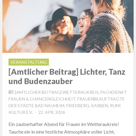
VERANSTALTUNG
[Amtlicher Beitrag] Lichter, Tanz
und Budenzauber
[AMTLICHER BEITRAG] WETTERAUKREIS, FACHDIENST
FRAUEN & CHANCENGLEICHHEIT, FRAUENBEAUFTRAGTE
DER STÄDTE BAD NAUHEIM, FRIEDBERG, KARBEN, RUMI
POSTED
KULTUR E.V.
22. APR. 2026
ON
Ein zauberhafter Abend für Frauen im Wetteraukreis!
Tauche ein in eine festliche Atmosphäre voller Licht,