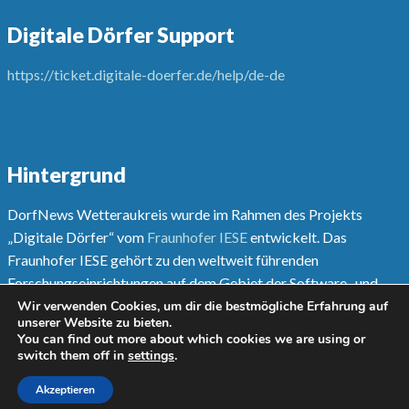
Digitale Dörfer Support
https://ticket.digitale-doerfer.de/help/de-de
Hintergrund
DorfNews Wetteraukreis wurde im Rahmen des Projekts
„Digitale Dörfer“ vom
Fraunhofer IESE
entwickelt. Das
Fraunhofer IESE gehört zu den weltweit führenden
Forschungseinrichtungen auf dem Gebiet der Software- und
Systementwicklungsmethoden.
Wir verwenden Cookies, um dir die bestmögliche Erfahrung auf
unserer Website zu bieten.
You can find out more about which cookies we are using or
Mehr unter
www.digitale-doerfer.de
switch them off in
settings
.
Akzeptieren