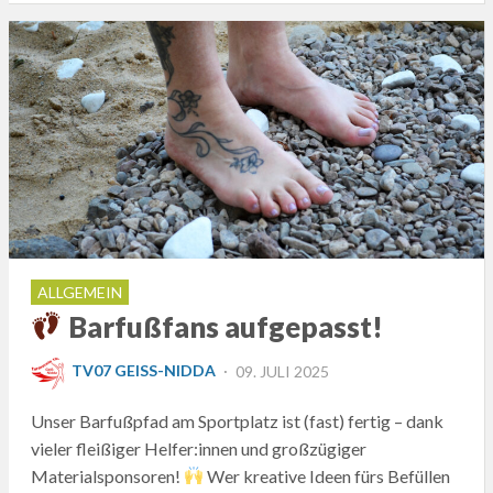
ALLGEMEIN
Barfußfans aufgepasst!
POSTED
TV07 GEISS-NIDDA
09. JULI 2025
ON
Unser Barfußpfad am Sportplatz ist (fast) fertig – dank
vieler fleißiger Helfer:innen und großzügiger
Materialsponsoren!
Wer kreative Ideen fürs Befüllen