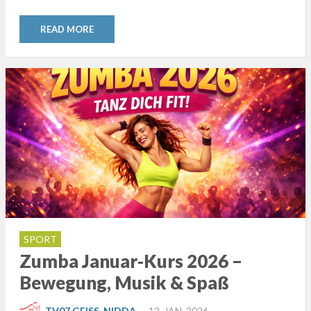
READ MORE
SPORT
Zumba Januar-Kurs 2026 –
Bewegung, Musik & Spaß
POSTED
TV07 GEISS-NIDDA
12. JAN. 2026