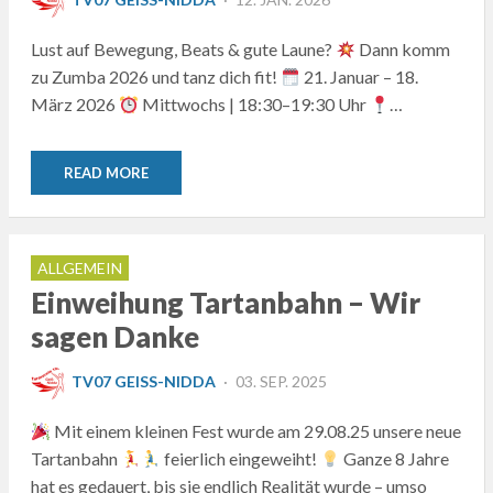
ON
Lust auf Bewegung, Beats & gute Laune?
Dann komm
zu Zumba 2026 und tanz dich fit!
21. Januar – 18.
März 2026
Mittwochs | 18:30–19:30 Uhr
…
READ MORE
ALLGEMEIN
Einweihung Tartanbahn – Wir
sagen Danke
POSTED
TV07 GEISS-NIDDA
03. SEP. 2025
ON
Mit einem kleinen Fest wurde am 29.08.25 unsere neue
Tartanbahn
feierlich eingeweiht!
Ganze 8 Jahre
hat es gedauert, bis sie endlich Realität wurde – umso