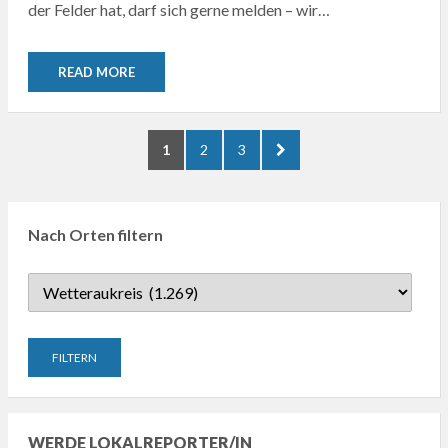
der Felder hat, darf sich gerne melden – wir…
READ MORE
Seitennummerierung
PAGE
PAGE
PAGE
NEXT
1
2
3
der
PAGE
Beiträge
Nach Orten filtern
WERDE LOKALREPORTER/IN