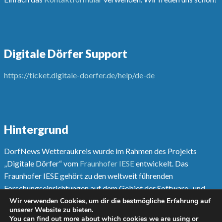
Digitale Dörfer Support
https://ticket.digitale-doerfer.de/help/de-de
Hintergrund
DorfNews Wetteraukreis wurde im Rahmen des Projekts
„Digitale Dörfer“ vom
Fraunhofer IESE
entwickelt. Das
Fraunhofer IESE gehört zu den weltweit führenden
Forschungseinrichtungen auf dem Gebiet der Software- und
Systementwicklungsmethoden.
Wir verwenden Cookies, um dir die bestmögliche Erfahrung auf
unserer Website zu bieten.
You can find out more about which cookies we are using or