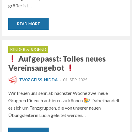
größer ist…
READ MORE
KINDER & JUGEND
Aufgepasst: Tolles neues
Vereinsangebot
POSTED
TV07 GEISS-NIDDA
01. SEP. 2025
ON
Wir freuen uns sehr, ab nächster Woche zwei neue
Gruppen für euch anbieten zu können
! Dabei handelt
es sich um Tanzgruppen, die von unserer neuen
Übungsleiterin Lucia geleitet werden…