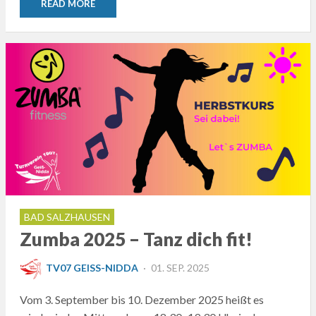
READ MORE
BAD SALZHAUSEN
Zumba 2025 – Tanz dich fit!
POSTED
TV07 GEISS-NIDDA
01. SEP. 2025
ON
Vom 3. September bis 10. Dezember 2025 heißt es