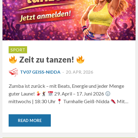
SPORT
Zeit zu tanzen!
POSTED
TV07 GEISS-NIDDA
20. APR. 2026
ON
Zumba ist zurück – mit Beats, Energie und jeder Menge
guter Laune!
29. April – 17. Juni 2026
mittwochs | 18:30 Uhr
Turnhalle Geiß-Nidda
Mit…
READ MORE