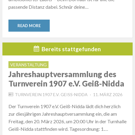
passende Distanz dabei. Schnür deine…
READ MORE
Bereits stattgefunden
VERANSTALTUNG
Jahreshauptversammlung des
Turnverein 1907 e.V. Geiß-Nidda
POSTED
TURNVEREIN 1907 E.V. GEISS-NIDDA
11. MÄRZ 2026
ON
Der Turnverein 1907 e.V. Geiß-Nidda lädt dich herzlich
zur diesjährigen Jahreshauptversammlung ein, die am
Freitag, den 20. März 2026, um 20:00 Uhr in der Turnhalle
Geiß-Nidda stattfinden wird. Tagesordnung: 1.…