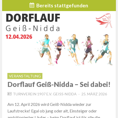
Bereits stattgefunden
VERANSTALTUNG
Dorflauf Geiß-Nidda – Sei dabei!
POSTED
TURNVEREIN 1907 E.V. GEISS-NIDDA
25. MÄRZ 2026
ON
Am 12. April 2026 wird Geiß-Nidda wieder zur
Laufstrecke! Egal ob jung oder alt, Einsteiger oder
ambitionierter Läufer – beim Dorflauf ist für alle die