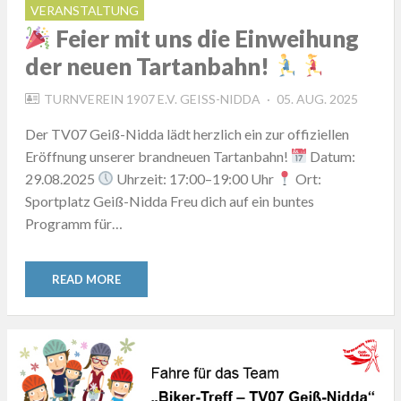
VERANSTALTUNG
Feier mit uns die Einweihung
der neuen Tartanbahn!
POSTED
TURNVEREIN 1907 E.V. GEISS-NIDDA
05. AUG. 2025
ON
Der TV07 Geiß-Nidda lädt herzlich ein zur offiziellen
Eröffnung unserer brandneuen Tartanbahn!
Datum:
29.08.2025
Uhrzeit: 17:00–19:00 Uhr
Ort:
Sportplatz Geiß-Nidda Freu dich auf ein buntes
Programm für…
READ MORE