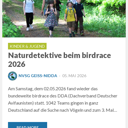
KINDER & JUGEND
Naturdetektive beim birdrace
2026
POSTED
NVSG GEISS-NIDDA
05. MAI 2026
ON
Am Samstag, dem 02.05.2026 fand wieder das
bundeweite birdrace des DDA (Dachverband Deutscher
Avifaunisten) statt. 1042 Teams gingen in ganz
Deutschland auf die Suche nach Vögeln und zum 3. Mal…
READ MORE