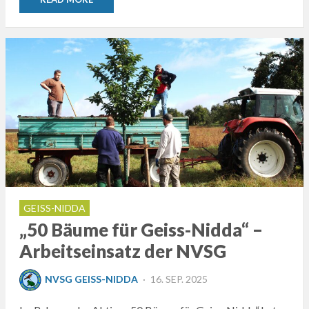
GEISS-NIDDA
„50 Bäume für Geiss-Nidda“ –
Arbeitseinsatz der NVSG
POSTED
NVSG GEISS-NIDDA
16. SEP. 2025
ON