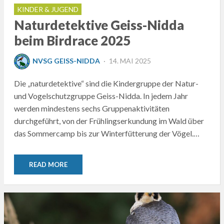
KINDER & JUGEND
Naturdetektive Geiss-Nidda
beim Birdrace 2025
POSTED
NVSG GEISS-NIDDA
14. MAI 2025
ON
Die „naturdetektive“ sind die Kindergruppe der Natur-
und Vogelschutzgruppe Geiss-Nidda. In jedem Jahr
werden mindestens sechs Gruppenaktivitäten
durchgeführt, von der Frühlingserkundung im Wald über
das Sommercamp bis zur Winterfütterung der Vögel.…
READ MORE