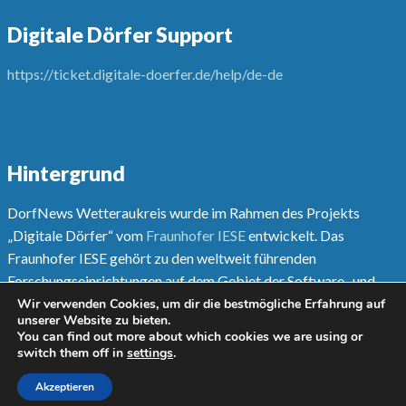
Digitale Dörfer Support
https://ticket.digitale-doerfer.de/help/de-de
Hintergrund
DorfNews Wetteraukreis wurde im Rahmen des Projekts
„Digitale Dörfer“ vom
Fraunhofer IESE
entwickelt. Das
Fraunhofer IESE gehört zu den weltweit führenden
Forschungseinrichtungen auf dem Gebiet der Software- und
Systementwicklungsmethoden.
Wir verwenden Cookies, um dir die bestmögliche Erfahrung auf
unserer Website zu bieten.
You can find out more about which cookies we are using or
Mehr unter
www.digitale-doerfer.de
switch them off in
settings
.
Akzeptieren