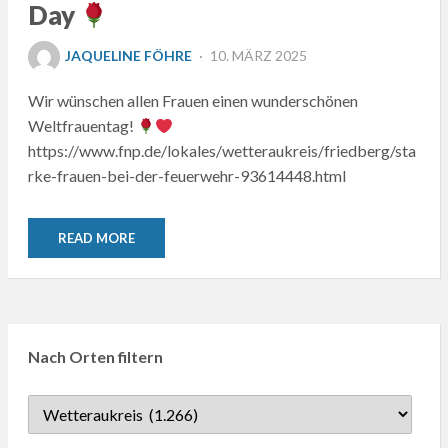
Day
POSTED
JAQUELINE FÖHRE
10. MÄRZ 2025
ON
Wir wünschen allen Frauen einen wunderschönen
Weltfrauentag!
https://www.fnp.de/lokales/wetteraukreis/friedberg/sta
rke-frauen-bei-der-feuerwehr-93614448.html
READ MORE
Nach Orten filtern