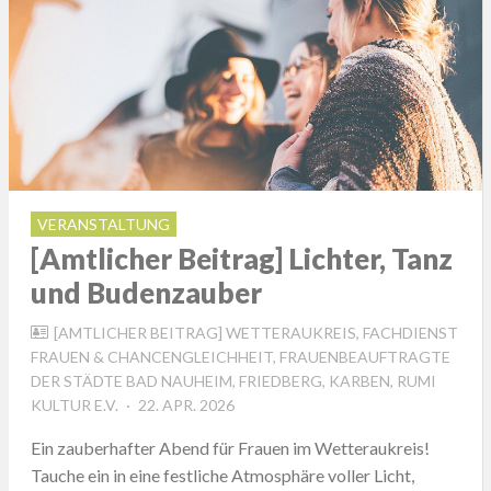
VERANSTALTUNG
[Amtlicher Beitrag] Lichter, Tanz
und Budenzauber
[AMTLICHER BEITRAG] WETTERAUKREIS, FACHDIENST
FRAUEN & CHANCENGLEICHHEIT, FRAUENBEAUFTRAGTE
DER STÄDTE BAD NAUHEIM, FRIEDBERG, KARBEN, RUMI
POSTED
KULTUR E.V.
22. APR. 2026
ON
Ein zauberhafter Abend für Frauen im Wetteraukreis!
Tauche ein in eine festliche Atmosphäre voller Licht,