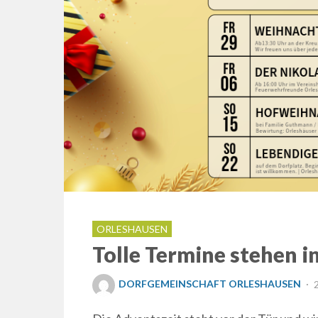
ORLESHAUSEN
Tolle Termine stehen i
P
DORFGEMEINSCHAFT ORLESHAUSEN