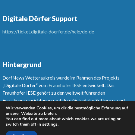
Digitale Dörfer Support
https://ticket.digitale-doerfer.de/help/de-de
Hintergrund
DorfNews Wetteraukreis wurde im Rahmen des Projekts
„Digitale Dörfer“ vom
Fraunhofer IESE
entwickelt. Das
Fraunhofer IESE gehört zu den weltweit führenden
Forschungseinrichtungen auf dem Gebiet der Software- und
Systementwicklungsmethoden.
Wir verwenden Cookies, um dir die bestmögliche Erfahrung auf
unserer Website zu bieten.
You can find out more about which cookies we are using or
Mehr unter
www.digitale-doerfer.de
switch them off in
settings
.